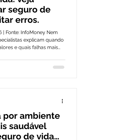
ar seguro de
tar erros.
026 | Fonte: InfoMoney Nem
pecialistas explicam quando
lores e quais falhas mais
 temporada do Imposto de
e recebendo declarações
tes podem ficar em dúvida
ros. A confusão é comum
ros produtos financeiros,
eclaração, e quando entra,
 por ambiente
is saudável
eguro de vida