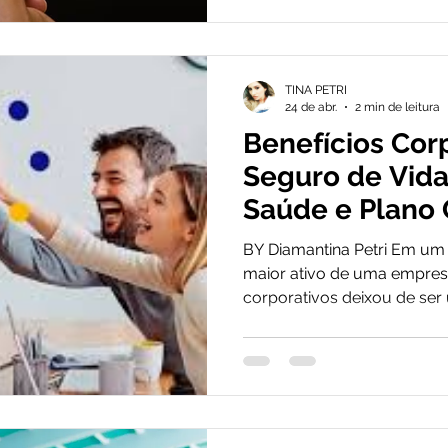
gratuita. Corrida pelos rob
estratégia. Com base em u
Olhar Digital, o aporte de 
TINA PETRI
anunciado pela Uber sinali
24 de abr.
2 min de leitura
Benefícios Corp
Seguro de Vida
Saúde e Plano
como pilares 
BY Diamantina Petri Em um
forte.
maior ativo de uma empresa
corporativos deixou de ser 
ser uma necessidade estraté
cotação gratuita. Entre os p
plano de saúde e plano o
base sólida de cuidado, pr
colaboradores — impactan
resultados do negócio. Por 