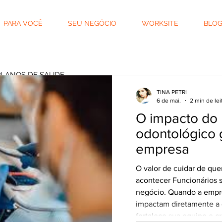
PARA VOCÊ
SEU NEGÓCIO
WORKSITE
BLO
PLANOS DE SAUDE
TINA PETRI
6 de mai.
2 min de lei
O impacto do 
TINA PETRI
odontológico g
6 de mai.
2 min de leitura
O impacto do 
empresa
odontológico g
O valor de cuidar de qu
empresa
acontecer Funcionários 
negócio. Quando a empre
O valor de cuidar de quem
impactam diretamente a q
Funcionários são o coração
fortalece sua equipe e c