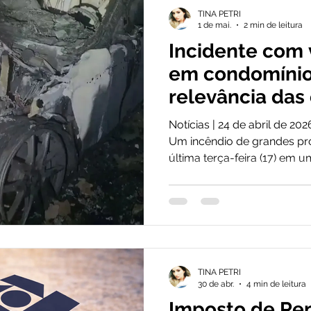
TINA PETRI
empresarial é uma solução
1 de mai.
2 min de leitura
Incidente com v
em condomínio
relevância das
seguro.
Notícias | 24 de abril de 20
Um incêndio de grandes pr
última terça-feira (17) em
em Teresina (PI), teve iníc
um veículo elétrico e caus
cerca de R$ 1 milhão. Cliqu
gratuita. Segundo análise d
evidencia a necessidade de 
ocorrência de forma mais a
TINA PETRI
30 de abr.
4 min de leitura
Imposto de Ren