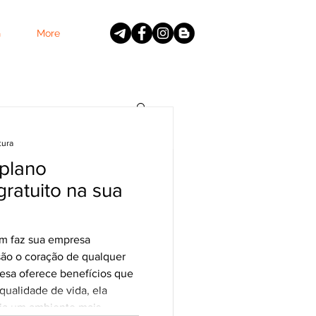
G
More
tura
plano
ratuito na sua
plano
ratuito na sua
em faz sua empresa
são o coração de qualquer
sa oferece benefícios que
 faz sua empresa acontecer
ualidade de vida, ela
 de qualquer negócio.
ria um ambiente mais