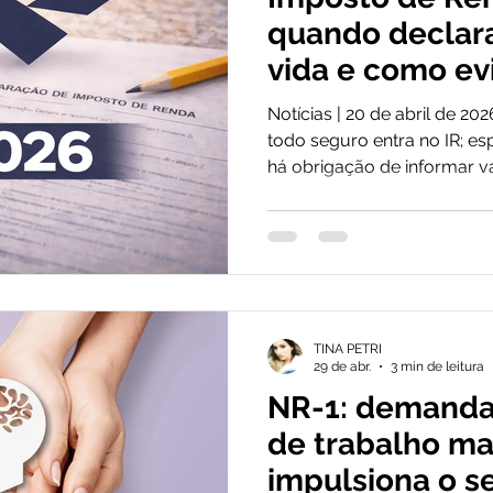
quando declar
vida e como evi
Notícias | 20 de abril de 2
todo seguro entra no IR; es
há obrigação de informar va
levam à malha fina. Com a
Renda 2026 em andamento 
até 29 de maio, contribuin
sobre como declarar segu
porque, ao contrário de out
nem todo seguro entra na d
TINA PETRI
nem sempre é d
29 de abr.
3 min de leitura
NR-1: demanda
de trabalho ma
impulsiona o s