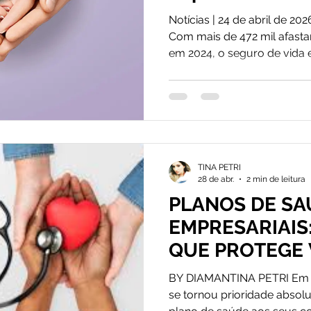
como estratégi
Notícias | 24 de abril de 20
Com mais de 472 mil afast
em 2024, o seguro de vida
ferramenta de gestão de ris
para as empresas. A saúde 
atenções após a atualizaçã
normas que estabelece dire
de riscos ocupacionais, co
psicossociais e no bem-est
TINA PETRI
Embora a norma esteja em
28 de abr.
2 min de leitura
PLANOS DE SA
EMPRESARIAIS:
QUE PROTEGE 
FORTALECE NE
BY DIAMANTINA PETRI Em 
se tornou prioridade abso