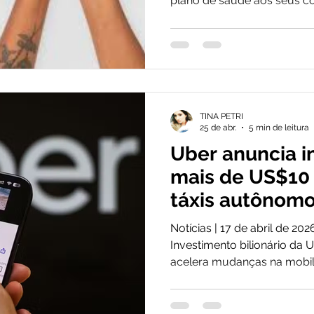
plano de saúde aos seus c
cuidam de pessoas — elas 
competitivo real. Clique aq
gratuita. Contratar um pla
jurídica vai muito além de 
estratégia inteligente que 
produtividade, retenção de
TINA PETRI
sustentável da empresa. Po
25 de abr.
5 min de leitura
Uber anuncia i
mais de US$10
táxis autônomo
entrada desses
Notícias | 17 de abril de 2026
provoca trans
Investimento bilionário da
acelera mudanças na mobil
mercado de se
mercado de seguros a dese
riscos tecnológicos, cibern
responsabilidades. Clique a