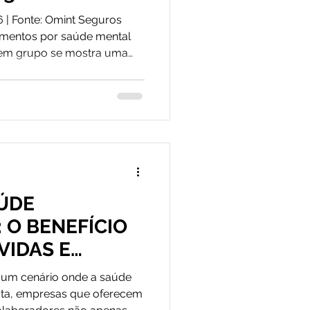
a nas PMEs.
26 | Fonte: Omint Seguros
amentos por saúde mental
 em grupo se mostra uma
cos e de sustentabilidade
mental está no centro das
o da NR-1, conjunto de
trizes para o gerenciamento
m ênfase nos riscos
ar dos trabalhadores.
ÚDE
 O BENEFÍCIO
VIDAS E
GÓCIOS.
um cenário onde a saúde
luta, empresas que oferecem