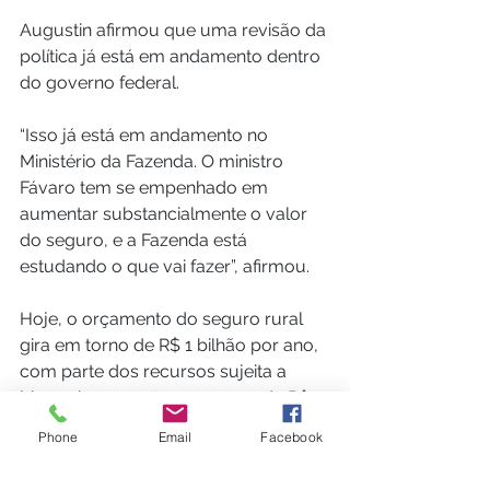
Augustin afirmou que uma revisão da 
política já está em andamento dentro 
do governo federal.
“Isso já está em andamento no 
Ministério da Fazenda. O ministro 
Fávaro tem se empenhado em 
aumentar substancialmente o valor 
do seguro, e a Fazenda está 
estudando o que vai fazer”, afirmou.
Hoje, o orçamento do seguro rural 
gira em torno de R$ 1 bilhão por ano, 
com parte dos recursos sujeita a 
bloqueios — neste ano, cerca de R$ 
355 milhões seguem indisponíveis.
Phone
Email
Facebook
Em paralelo, a equalização de juros 
do Plano Safra 2025/26 soma R$ 13,4 