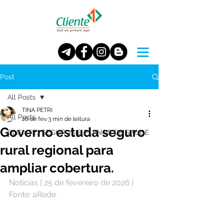
Post
All Posts
TINA PETRI
All Posts
26 de fev.
3 min de leitura
Governo estuda seguro
CLIENTE1 SEGUROS E PLANOS DE SAUDE
rural regional para
ampliar cobertura.
Notícias | 25 de fevereiro de 2026 | 
Fonte: aRede