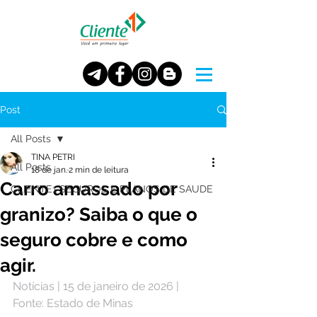
Post
All Posts
TINA PETRI
All Posts
18 de jan.
2 min de leitura
Carro amassado por
CLIENTE1 SEGUROS E PLANOS DE SAUDE
granizo? Saiba o que o
seguro cobre e como
agir.
Notícias | 15 de janeiro de 2026 | 
Fonte: Estado de Minas