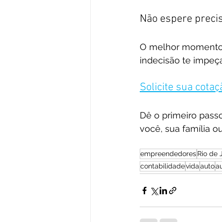
Não espere precis
O melhor momento p
indecisão te impeç
Solicite sua cota
Dê o primeiro passo
você, sua família o
empreendedores
Rio de 
contabilidade
vida
auto
a