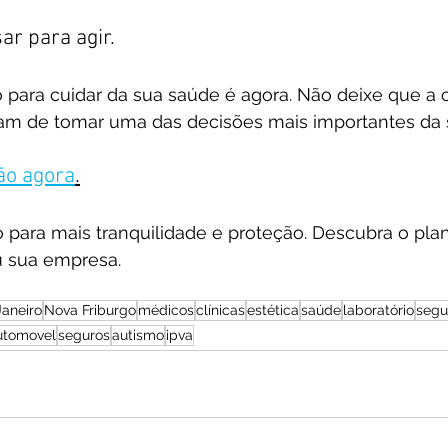
ar para agir.
ara cuidar da sua saúde é agora. Não deixe que a co
am de tomar uma das decisões mais importantes da s
ção agora
.
 para mais tranquilidade e proteção. Descubra o plan
u sua empresa.
Janeiro
Nova Friburgo
médicos
clínicas
estética
saúde
laboratório
segu
utomovel
seguros
autismo
ipva