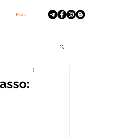
G
More
asso: