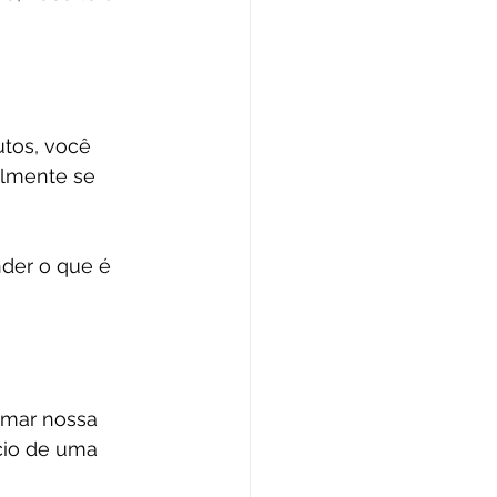
tos, você 
lmente se 
der o que é 
rmar nossa 
cio de uma 