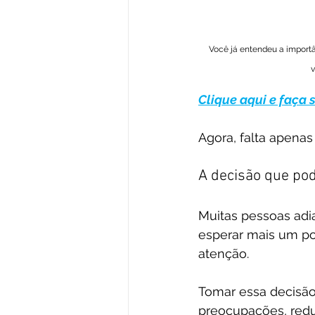
Você já entendeu a importâ
v
Clique aqui e faça 
Agora, falta apenas
A decisão que po
Muitas pessoas ad
esperar mais um po
atenção.
Tomar essa decisão 
preocupações, reduz