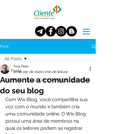
Post
All Posts
Tina Petri
All Posts
10 de abr. de 2020
1 min de leitura
Aumente a comunidade
CLIENTE1 SEGUROS E PLANOS DE SAUDE
do seu blog
Com Wix Blog, você compartilha sua 
voz com o mundo e também cria 
uma comunidade online. O Wix Blog 
possui uma área de membros na 
qual os leitores podem se registrar 