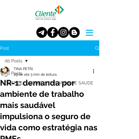
Post
All Posts
TINA PETRI
All Posts
29 de abr.
3 min de leitura
NR-1: demanda por
CLIENTE1 SEGUROS E PLANOS DE SAUDE
ambiente de trabalho
mais saudável
impulsiona o seguro de
vida como estratégia nas
PMEs.