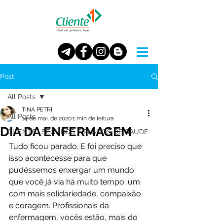
Post
All Posts
TINA PETRI
All Posts
14 de mai. de 2020
1 min de leitura
DIA DA ENFERMAGEM
CLIENTE1 SEGUROS E PLANOS DE SAUDE
Tudo ficou parado. E foi preciso que 
isso acontecesse para que 
pudéssemos enxergar um mundo 
que você já via há muito tempo: um 
com mais solidariedade, compaixão 
e coragem. Profissionais da 
enfermagem, vocês estão, mais do 