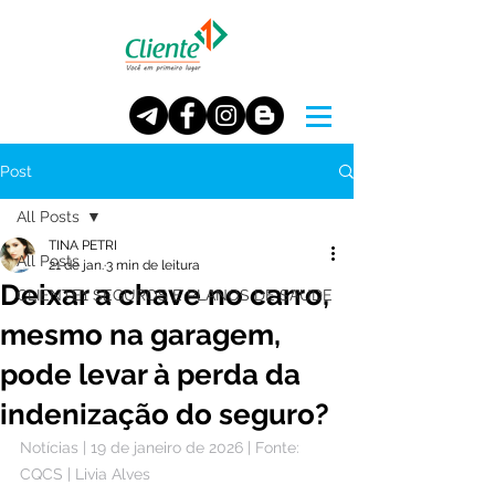
Post
All Posts
TINA PETRI
All Posts
21 de jan.
3 min de leitura
Deixar a chave no carro,
CLIENTE1 SEGUROS E PLANOS DE SAUDE
mesmo na garagem,
pode levar à perda da
indenização do seguro?
Notícias | 19 de janeiro de 2026 | Fonte: 
CQCS | Livia Alves