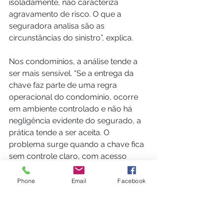
isoladamente, não caracteriza 
agravamento de risco. O que a 
seguradora analisa são as 
circunstâncias do sinistro”, explica.
Nos condomínios, a análise tende a 
ser mais sensível. “Se a entrega da 
chave faz parte de uma regra 
operacional do condomínio, ocorre 
em ambiente controlado e não há 
negligência evidente do segurado, a 
prática tende a ser aceita. O 
problema surge quando a chave fica 
sem controle claro, com acesso 
facilitado a terceiros”, observa.
O especialista também chama 
Phone
Email
Facebook
atenção para o peso das negativas 
que chegam ao Judiciário. “Na 
prática, quando uma seguradora 